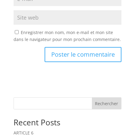
Enregistrer mon nom, mon e-mail et mon site
dans le navigateur pour mon prochain commentaire.
A
l
t
e
r
n
Rechercher
a
t
Recent Posts
i
v
ARTICLE 6
e