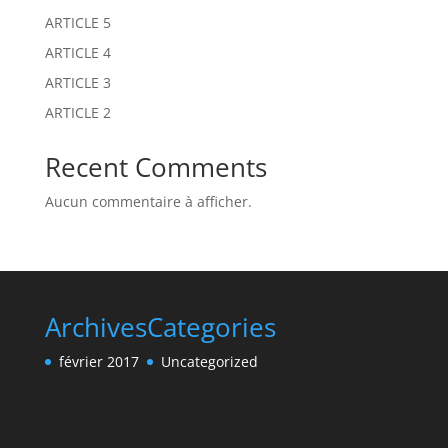
:
ARTICLE 5
ARTICLE 4
ARTICLE 3
ARTICLE 2
Recent Comments
Aucun commentaire à afficher.
Archives
Categories
février 2017
Uncategorized