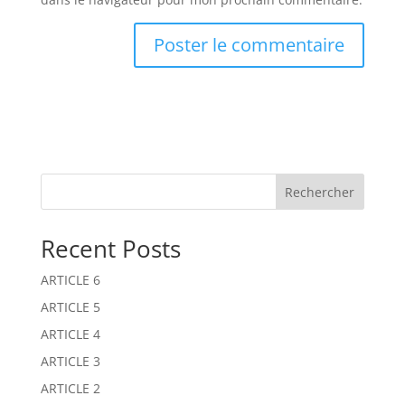
A
l
t
e
r
n
Rechercher
a
t
Recent Posts
i
v
ARTICLE 6
e
:
ARTICLE 5
ARTICLE 4
ARTICLE 3
ARTICLE 2